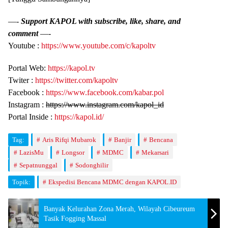
—-
Support KAPOL with subscribe, like, share, and
comment
—-
Youtube :
https://www.youtube.com/c/kapoltv
Portal Web:
https://kapol.tv
Twiter :
https://twitter.com/kapoltv
Facebook :
https://www.facebook.com/kabar.pol
Instagram :
https://www.instagram.com/kapol_id
Portal Inside :
https://kapol.id/
Tag:
Aris Rifqi Mubarok
Banjir
Bencana
LazisMu
Longsor
MDMC
Mekarsari
Sepatnunggal
Sodonghilir
Topik:
Ekspedisi Bencana MDMC dengan KAPOL.ID
Banyak Kelurahan Zona Merah, Wilayah Cibeureum
Tasik Fogging Massal