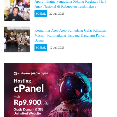
Aparat hingga Pengusaha Sokong Kegiatan Hari
Anak Nasional di Kabupaten Tasikmalaya
SOSIAL
22 Juli 2026
Komunitas Asep Asep Sumedang Gelar Khitanan
Massal | Rumingkang Tandang Dangiang Pancar
Buana
SOSIAL
12 Juli 2026