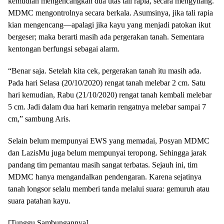
kemudian mengencangkan dua utas tali rapia, secara mengyilang.
MDMC mengontrolnya secara berkala. Asumsinya, jika tali rapia
kian mengencang—apalagi jika kayu yang menjadi patokan ikut
bergeser; maka berarti masih ada pergerakan tanah. Sementara
kentongan berfungsi sebagai alarm.
“Benar saja. Setelah kita cek, pergerakan tanah itu masih ada.
Pada hari Selasa (20/10/2020) rengat tanah melebar 2 cm. Satu
hari kemudian, Rabu (21/10/2020) rengat tanah kembali melebar
5 cm. Jadi dalam dua hari kemarin rengatnya melebar sampai 7
cm,” sambung Aris.
Selain belum mempunyai EWS yang memadai, Posyan MDMC
dan LazisMu juga belum mempunyai teropong. Sehingga jarak
pandang tim pemantau masih sangat terbatas. Sejauh ini, tim
MDMC hanya mengandalkan pendengaran. Karena sejatinya
tanah longsor selalu memberi tanda melalui suara: gemuruh atau
suara patahan kayu.
[Tunggu Sambungannya]