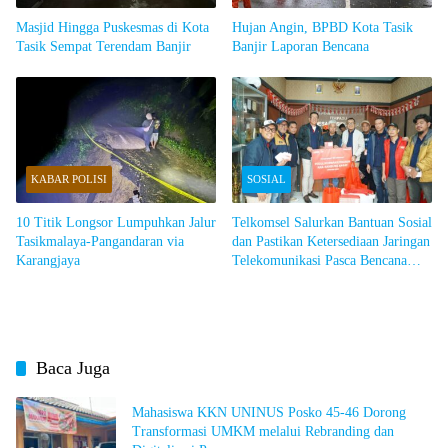
Masjid Hingga Puskesmas di Kota
Hujan Angin, BPBD Kota Tasik
Tasik Sempat Terendam Banjir
Banjir Laporan Bencana
KABAR POLISI
SOSIAL
10 Titik Longsor Lumpuhkan Jalur
Telkomsel Salurkan Bantuan Sosial
Tasikmalaya-Pangandaran via
dan Pastikan Ketersediaan Jaringan
Karangjaya
Telekomunikasi Pasca Bencana
Longsor di Kabupaten Bandung
Barat
Baca Juga
Mahasiswa KKN UNINUS Posko 45-46 Dorong
Transformasi UMKM melalui Rebranding dan