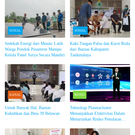
SOSIAL
SOSIAL
Sedekah Energi dari Mosaic Latih
Kaki-Tangan Palsu dan Kursi Roda
Warga Pondok Pesantren Mampu
dari Baznas Kabupaten
Kelola Panel Surya Secara Mandiri
Tasikmalaya
KANAL
BISNIS
Untuk Banyak Hal, Baznas
Teknologi Plasmacluster
Kukuhkan dan Bina 39 Relawan
Menunjukkan Efektivitas Dalam
Menurunkan Risiko Penularan
Novel Coronavirus (SARS-CoV-2)
Melalui Udara