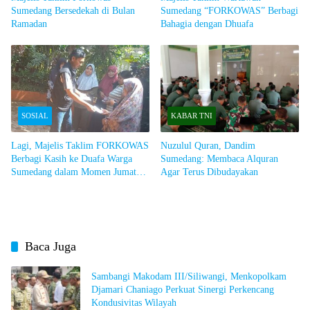
Sumedang Bersedekah di Bulan
Sumedang “FORKOWAS” Berbagi
Ramadan
Bahagia dengan Dhuafa
SOSIAL
KABAR TNI
Lagi, Majelis Taklim FORKOWAS
Nuzulul Quran, Dandim
Berbagi Kasih ke Duafa Warga
Sumedang: Membaca Alquran
Sumedang dalam Momen Jumat
Agar Terus Dibudayakan
Berkah
Baca Juga
Sambangi Makodam III/Siliwangi, Menkopolkam
Djamari Chaniago Perkuat Sinergi Perkencang
Kondusivitas Wilayah