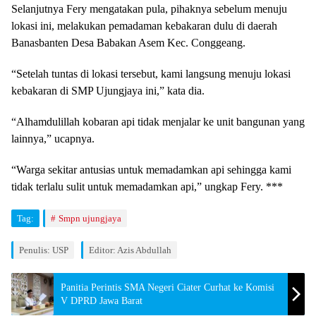
Selanjutnya Fery mengatakan pula, pihaknya sebelum menuju
lokasi ini, melakukan pemadaman kebakaran dulu di daerah
Banasbanten Desa Babakan Asem Kec. Conggeang.
“Setelah tuntas di lokasi tersebut, kami langsung menuju lokasi
kebakaran di SMP Ujungjaya ini,” kata dia.
“Alhamdulillah kobaran api tidak menjalar ke unit bangunan yang
lainnya,” ucapnya.
“Warga sekitar antusias untuk memadamkan api sehingga kami
tidak terlalu sulit untuk memadamkan api,” ungkap Fery. ***
Tag:
Smpn ujungjaya
Penulis: USP
Editor: Azis Abdullah
Panitia Perintis SMA Negeri Ciater Curhat ke Komisi
V DPRD Jawa Barat