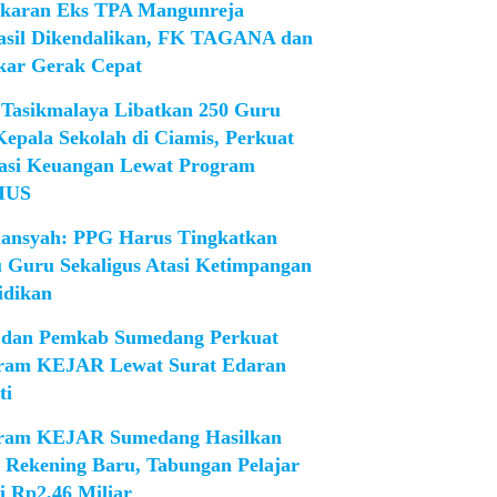
karan Eks TPA Mangunreja
asil Dikendalikan, FK TAGANA dan
ar Gerak Cepat
Tasikmalaya Libatkan 250 Guru
Kepala Sekolah di Ciamis, Perkuat
rasi Keuangan Lewat Program
IUS
iansyah: PPG Harus Tingkatkan
 Guru Sekaligus Atasi Ketimpangan
idikan
dan Pemkab Sumedang Perkuat
ram KEJAR Lewat Surat Edaran
ti
ram KEJAR Sumedang Hasilkan
1 Rekening Baru, Tabungan Pelajar
i Rp2,46 Miliar