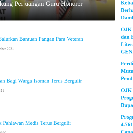
Keba
ukung Perjuangan Guru Honorer
Berh
Damk
OJK 
dan 
alurkan Bantuan Pangan Para Veteran
Lite
mber 2021
GEN
Ferd
Mutu
Pend
an Bagi Warga Isoman Terus Bergulir
OJK 
021
Prog
Bupa
Prog
k Pahlawan Medis Terus Bergulir
4.76
Capa
 2020