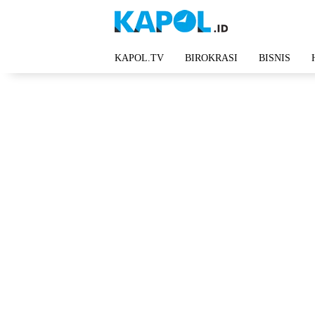
Langsung
ke
konten
KAPOL.TV
BIROKRASI
BISNIS