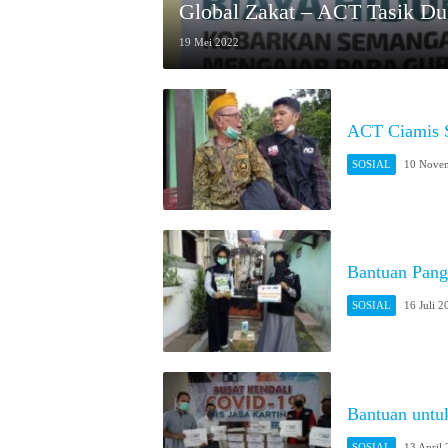
Global Zakat – ACT Tasik D
19 Mei 2022
ACT Ciamis S
SOSIAL
10 Nove
Bantuan Pang
SOSIAL
16 Juli 2
Bantuan untu
SOSIAL
13 April