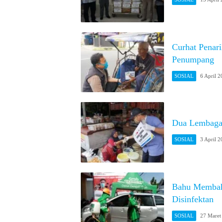
Curhat Penar
Penumpang
SOSIAL
6 April 
Dua Lembaga
SOSIAL
3 April 
Bahu Membah
Disinfektan
SOSIAL
27 Maret