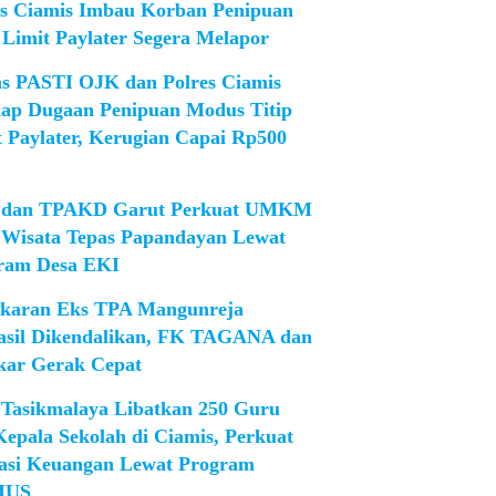
es Ciamis Imbau Korban Penipuan
 Limit Paylater Segera Melapor
as PASTI OJK dan Polres Ciamis
ap Dugaan Penipuan Modus Titip
t Paylater, Kerugian Capai Rp500
dan TPAKD Garut Perkuat UMKM
 Wisata Tepas Papandayan Lewat
ram Desa EKI
karan Eks TPA Mangunreja
asil Dikendalikan, FK TAGANA dan
ar Gerak Cepat
Tasikmalaya Libatkan 250 Guru
Kepala Sekolah di Ciamis, Perkuat
rasi Keuangan Lewat Program
IUS