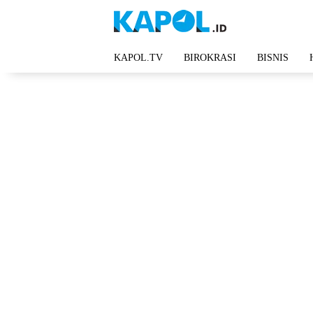
Langsung
ke
konten
KAPOL.TV
BIROKRASI
BISNIS