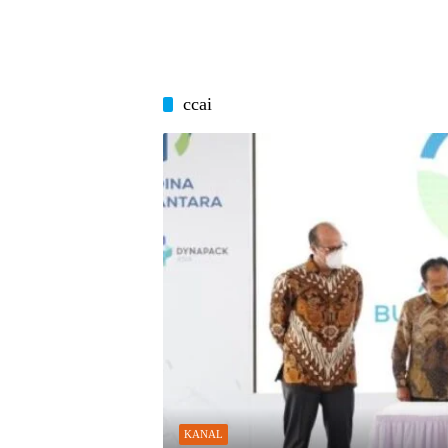
ccai
KANAL