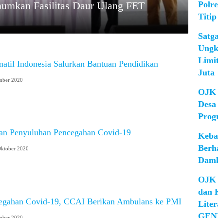
Polr
mkan Fasilitas Daur Ulang FET
Titip
Satg
Ungk
Limi
atil Indonesia Salurkan Bantuan Pendidikan
Juta
mber 2020
OJK 
Desa
Prog
n Penyuluhan Pencegahan Covid-19
Keba
Berh
Oktober 2020
Damk
OJK 
dan 
egahan Covid-19, CCAI Berikan Ambulans ke PMI
Lite
GEN
mber 2020