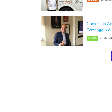
Coca-Cola Ama
Tercanggih d
BISNIS
21 Mei 2