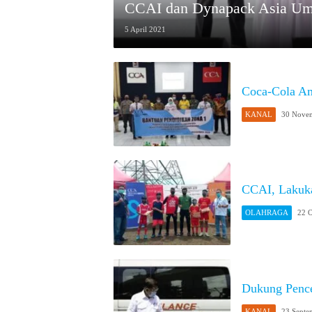
CCAI dan Dynapack Asia Umu
5 April 2021
Coca-Cola Am
KANAL
30 Nove
CCAI, Lakuka
OLAHRAGA
22 
Dukung Penc
KANAL
23 Septe