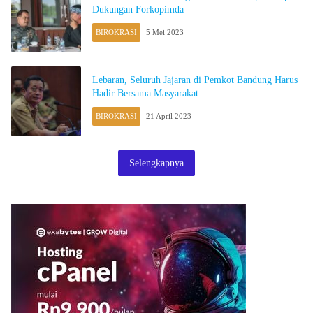
Dukungan Forkopimda
BIROKRASI
5 Mei 2023
Lebaran, Seluruh Jajaran di Pemkot Bandung Harus
Hadir Bersama Masyarakat
BIROKRASI
21 April 2023
Selengkapnya