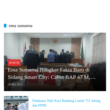
ema sumarna
HUKUM
Ema Sumarna Bongkar Fakta Baru di
Sidang Smart City: Cabut BAP 47 M,
Akui OPD Patungan Jamu Dewan
28 Mei 2025
Pelaksana Wali Kota Bandung Lantik 751 Jafung
dan PPPK