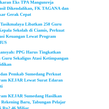
karan Eks TPA Mangunreja
asil Dikendalikan, FK TAGANA dan
ar Gerak Cepat
Tasikmalaya Libatkan 250 Guru
Kepala Sekolah di Ciamis, Perkuat
rasi Keuangan Lewat Program
IUS
iansyah: PPG Harus Tingkatkan
 Guru Sekaligus Atasi Ketimpangan
idikan
dan Pemkab Sumedang Perkuat
ram KEJAR Lewat Surat Edaran
ti
ram KEJAR Sumedang Hasilkan
1 Rekening Baru, Tabungan Pelajar
i Rp2,46 Miliar