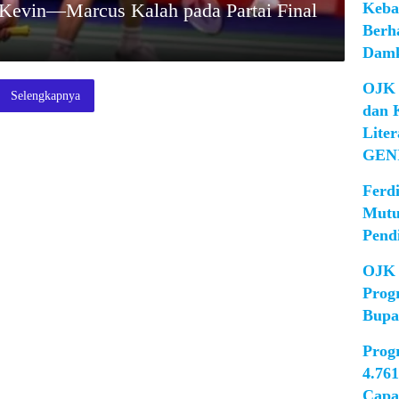
Keba
Kevin—Marcus Kalah pada Partai Final
Berh
Damk
OJK 
Selengkapnya
dan 
Lite
GEN
Ferd
Mutu
Pend
OJK 
Prog
Bupa
Prog
4.76
Capa