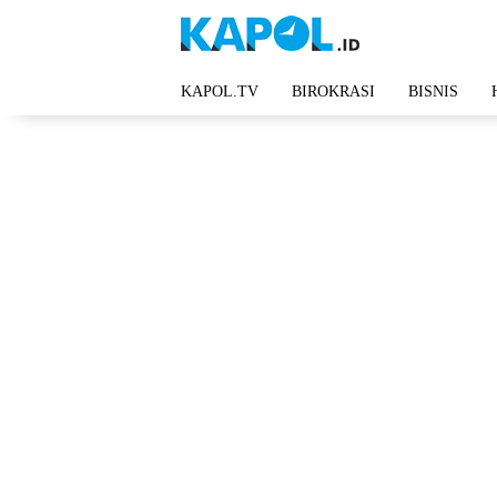
Langsung
ke
konten
KAPOL.TV
BIROKRASI
BISNIS