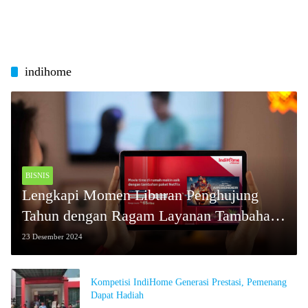
indihome
BISNIS
Lengkapi Momen Liburan Penghujung
Tahun dengan Ragam Layanan Tambahan
IndiHome dari Telkomsel
23 Desember 2024
Kompetisi IndiHome Generasi Prestasi, Pemenang
Dapat Hadiah