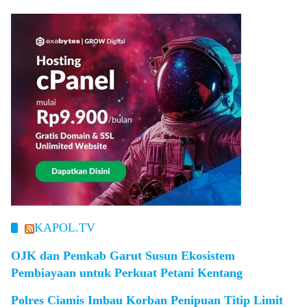
KAPOL.TV
OJK dan Pemkab Garut Susun Ekosistem
Pembiayaan untuk Perkuat Petani Kentang
Polres Ciamis Imbau Korban Penipuan Titip Limit