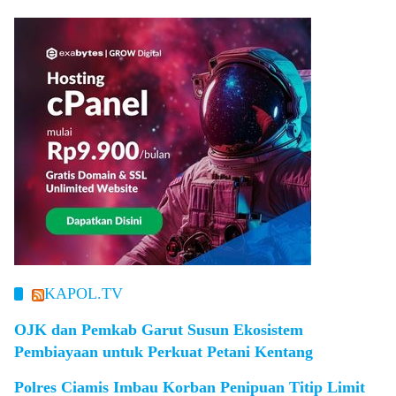
KAPOL.TV
OJK dan Pemkab Garut Susun Ekosistem
Pembiayaan untuk Perkuat Petani Kentang
Polres Ciamis Imbau Korban Penipuan Titip Limit