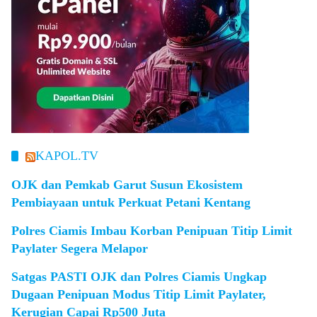
KAPOL.TV
OJK dan Pemkab Garut Susun Ekosistem
Pembiayaan untuk Perkuat Petani Kentang
Polres Ciamis Imbau Korban Penipuan Titip Limit
Paylater Segera Melapor
Satgas PASTI OJK dan Polres Ciamis Ungkap
Dugaan Penipuan Modus Titip Limit Paylater,
Kerugian Capai Rp500 Juta