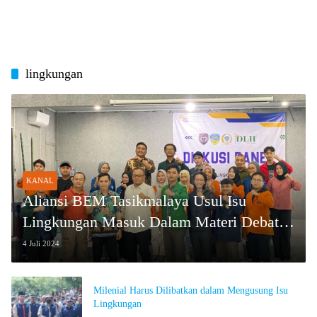
lingkungan
KANAL
Aliansi BEM Tasikmalaya Usul Isu
Lingkungan Masuk Dalam Materi Debat
Kandidat
4 Juli 2024
Milenial Harus Dilibatkan dalam Mengusung Isu
Lingkungan