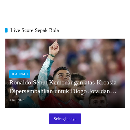
Live Score Sepak Bola
OLAHRAGA
Ronaldo Sebut Kemenangan atas Kroasia
Dipersembahkan untuk Diogo Jota dan
Portugal
4 Juli 2026
Selengkapnya