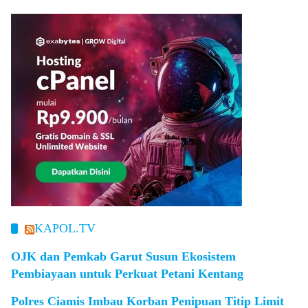
KAPOL.TV
OJK dan Pemkab Garut Susun Ekosistem
Pembiayaan untuk Perkuat Petani Kentang
Polres Ciamis Imbau Korban Penipuan Titip Limit