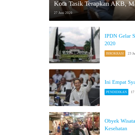
Kota Tasik Terapkan AKB, Ma
27 Juni 2020
IPDN Gelar S
2020
BIROKRASI
23 J
Ini Empat Sy
PENDIDIKAN
17
Obyek Wisata
Kesehatan