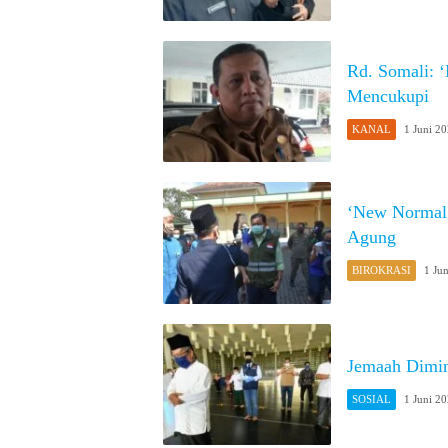
Rd. Somali:
Mencukupi
KANAL
1 Juni 2
‘New Normal’
Agung
BIROKRASI
1 Ju
Jemaah Dimin
SOSIAL
1 Juni 2