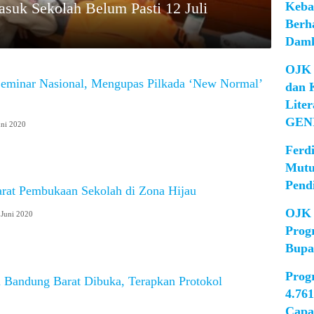
Keba
suk Sekolah Belum Pasti 12 Juli
Berh
Damk
OJK 
eminar Nasional, Mengupas Pilkada ‘New Normal’
dan 
Lite
GEN
uni 2020
Ferd
Mutu
Pend
arat Pembukaan Sekolah di Zona Hijau
OJK 
 Juni 2020
Prog
Bupa
Prog
 Bandung Barat Dibuka, Terapkan Protokol
4.76
Capa