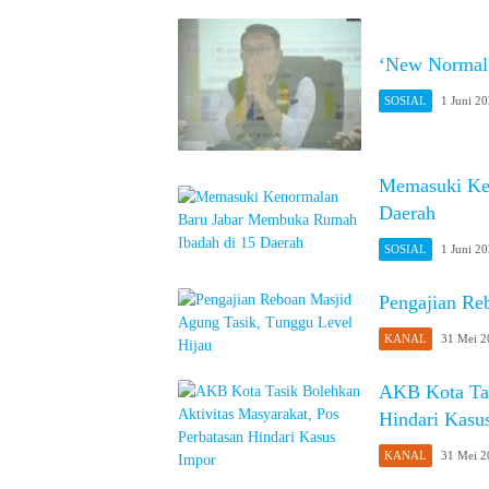
‘New Normal’
SOSIAL
1 Juni 2
Memasuki Ke
Daerah
SOSIAL
1 Juni 2
Pengajian Re
KANAL
31 Mei 2
AKB Kota Tas
Hindari Kasu
KANAL
31 Mei 2