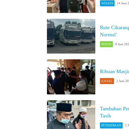
WISATA
14 Juni 
Rute Cikaran
Normal’
BISNIS
8 Juni 20
Ribuan Masji
KANAL
2 Juni 2
Tambahan Pem
Tasik
PENDIDIKAN
2 