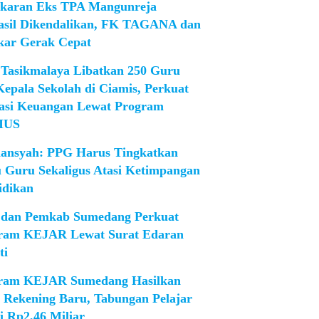
karan Eks TPA Mangunreja
asil Dikendalikan, FK TAGANA dan
ar Gerak Cepat
Tasikmalaya Libatkan 250 Guru
Kepala Sekolah di Ciamis, Perkuat
rasi Keuangan Lewat Program
IUS
iansyah: PPG Harus Tingkatkan
 Guru Sekaligus Atasi Ketimpangan
idikan
dan Pemkab Sumedang Perkuat
ram KEJAR Lewat Surat Edaran
ti
ram KEJAR Sumedang Hasilkan
1 Rekening Baru, Tabungan Pelajar
i Rp2,46 Miliar