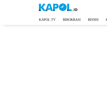
Langsung
ke
konten
KAPOL.TV
BIROKRASI
BISNIS