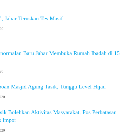
, Jabar Teruskan Tes Masif
020
normalan Baru Jabar Membuka Rumah Ibadah di 15
020
boan Masjid Agung Tasik, Tunggu Level Hijau
020
ik Bolehkan Aktivitas Masyarakat, Pos Perbatasan
s Impor
020