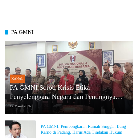
PA GMNI
KANAL
PA GMNI Soroti Krisis Etika
Penyelenggara Negara dan Pentingnya
Restrukturisasi Politik
12 Maret 2026
PA GMNI: Pembongkaran Rumah Singgah Bung
Karno di Padang, Harus Ada Tindakan Hukum