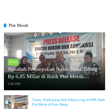
Plat Merah
BISNIS
Nasabah Pertanyakan Nasib Dana Talang
Rp 6,85 Miliar di Bank Plat Merah
Tasikmalaya
2 Juli 2026
Tuntas, Pembayaran Hak Pekerja yang di-PHK Bank
Plat Merah di Kota Banjar