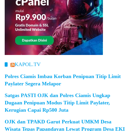
KAPOL.TV
Polres Ciamis Imbau Korban Penipuan Titip Limit
Paylater Segera Melapor
Satgas PASTI OJK dan Polres Ciamis Ungkap
Dugaan Penipuan Modus Titip Limit Paylater,
Kerugian Capai Rp500 Juta
OJK dan TPAKD Garut Perkuat UMKM Desa
Wisata Tepas Papandayan Lewat Program Desa EKI