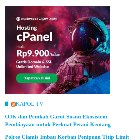
KAPOL.TV
OJK dan Pemkab Garut Susun Ekosistem
Pembiayaan untuk Perkuat Petani Kentang
Polres Ciamis Imbau Korban Penipuan Titip Limit