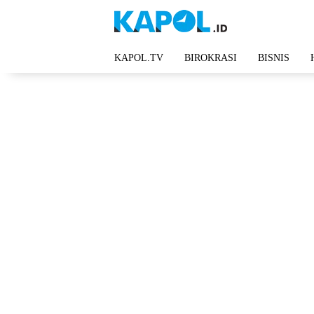
Langsung
ke
konten
KAPOL.TV
BIROKRASI
BISNIS