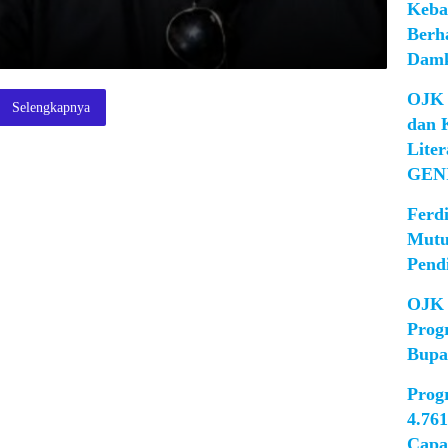
Keba
Berh
Damk
OJK 
Selengkapnya
dan 
Lite
GEN
Ferd
Mutu
Pend
OJK 
Prog
Bupa
Prog
4.76
Capa