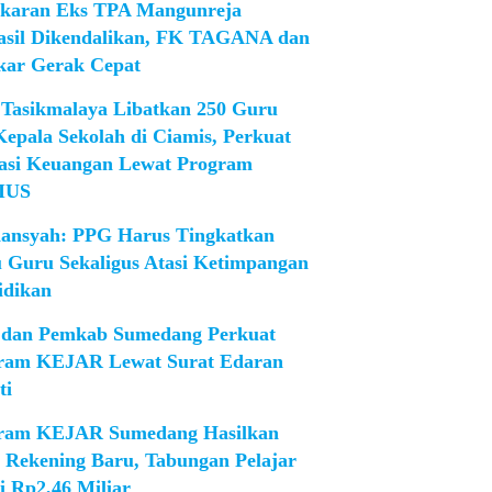
karan Eks TPA Mangunreja
asil Dikendalikan, FK TAGANA dan
ar Gerak Cepat
Tasikmalaya Libatkan 250 Guru
Kepala Sekolah di Ciamis, Perkuat
rasi Keuangan Lewat Program
IUS
iansyah: PPG Harus Tingkatkan
 Guru Sekaligus Atasi Ketimpangan
idikan
dan Pemkab Sumedang Perkuat
ram KEJAR Lewat Surat Edaran
ti
ram KEJAR Sumedang Hasilkan
1 Rekening Baru, Tabungan Pelajar
i Rp2,46 Miliar