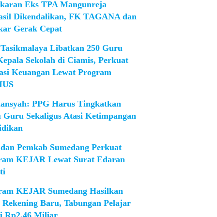
karan Eks TPA Mangunreja
asil Dikendalikan, FK TAGANA dan
ar Gerak Cepat
Tasikmalaya Libatkan 250 Guru
Kepala Sekolah di Ciamis, Perkuat
rasi Keuangan Lewat Program
IUS
iansyah: PPG Harus Tingkatkan
 Guru Sekaligus Atasi Ketimpangan
idikan
dan Pemkab Sumedang Perkuat
ram KEJAR Lewat Surat Edaran
ti
ram KEJAR Sumedang Hasilkan
1 Rekening Baru, Tabungan Pelajar
i Rp2,46 Miliar