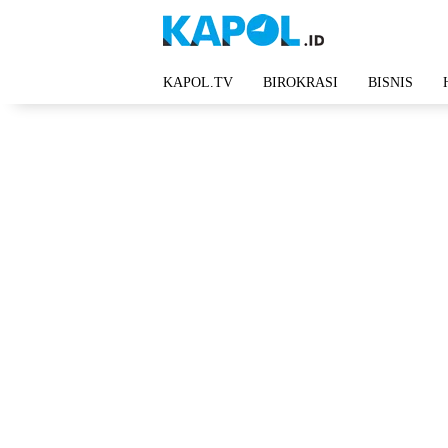
Langsung
ke
konten
KAPOL.TV
BIROKRASI
BISNIS