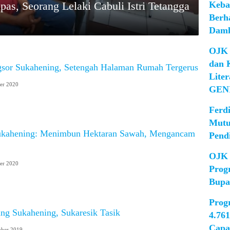
Keba
s, Seorang Lelaki Cabuli Istri Tetangga
Berh
Damk
OJK 
dan 
or Sukahening, Setengah Halaman Rumah Tergerus
Lite
er 2020
GEN
Ferd
Mutu
Sukahening: Menimbun Hektaran Sawah, Mengancam
Pend
OJK 
er 2020
Prog
Bupa
Prog
ang Sukahening, Sukaresik Tasik
4.76
Capa
ber 2019