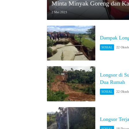
Minta Minyak Goreng dan Kapa
2 Mei 2023
Dampak Longs
SOSIAL
22 Oktob
Longsor di 
Dua Rumah
SOSIAL
22 Oktob
Longsor Terj
SOSIAL
18 Desem