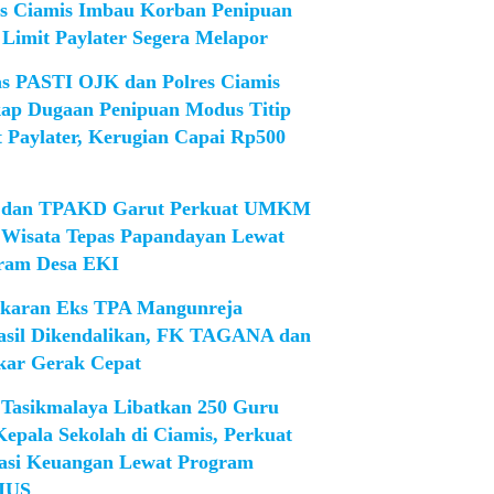
es Ciamis Imbau Korban Penipuan
 Limit Paylater Segera Melapor
as PASTI OJK dan Polres Ciamis
ap Dugaan Penipuan Modus Titip
t Paylater, Kerugian Capai Rp500
dan TPAKD Garut Perkuat UMKM
 Wisata Tepas Papandayan Lewat
ram Desa EKI
karan Eks TPA Mangunreja
asil Dikendalikan, FK TAGANA dan
ar Gerak Cepat
Tasikmalaya Libatkan 250 Guru
Kepala Sekolah di Ciamis, Perkuat
rasi Keuangan Lewat Program
IUS