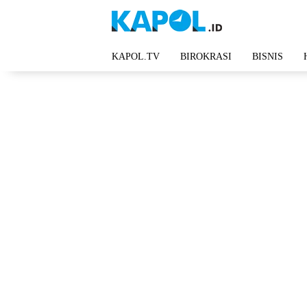
Langsung
ke
konten
KAPOL.TV
BIROKRASI
BISNIS