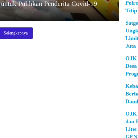
Polr
 untuk Pulihkan Penderita Covid-19
Titip
Satg
Ungk
Selengkapnya
Limi
Juta
OJK 
Desa
Prog
Keba
Berh
Damk
OJK 
dan 
Lite
GEN