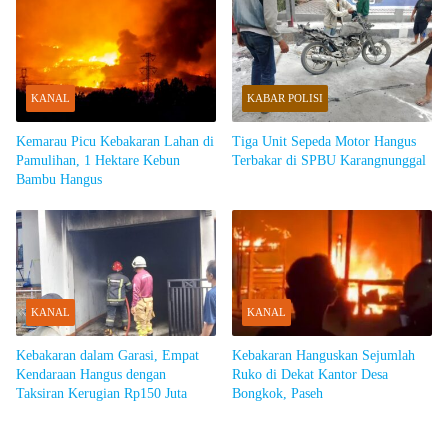
KANAL
KABAR POLISI
Kemarau Picu Kebakaran Lahan di
Tiga Unit Sepeda Motor Hangus
Pamulihan, 1 Hektare Kebun
Terbakar di SPBU Karangnunggal ​
Bambu Hangus
KANAL
KANAL
Kebakaran dalam Garasi, Empat
Kebakaran Hanguskan Sejumlah
Kendaraan Hangus dengan
Ruko di Dekat Kantor Desa
Taksiran Kerugian Rp150 Juta
Bongkok, Paseh