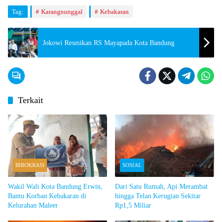
Tag:
Karangnunggal
Kebakaran
Jokowi Resmikan RS Mayapada Kota Bandung
Terkait
BIROKRASI
SOSIAL
Wakil Wali Kota Bandung Erwin,
Dari Satu Rumah, Api Merambat
Bantu Korban Kebakaran di
hingga Telan Kerugian Sekitar
Kelurahan Maleer
Rp1,5 Miliar