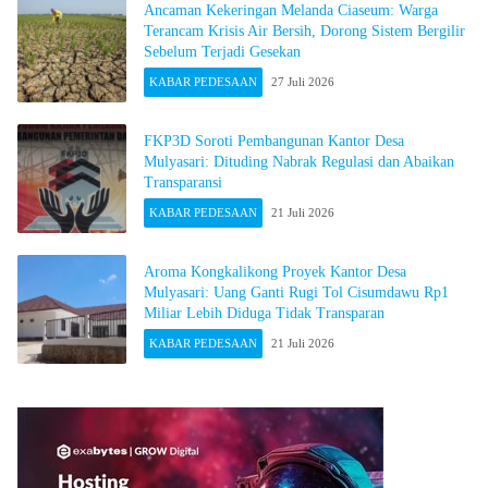
Ancaman Kekeringan Melanda Ciaseum: Warga
Terancam Krisis Air Bersih, Dorong Sistem Bergilir
Sebelum Terjadi Gesekan
KABAR PEDESAAN
27 Juli 2026
FKP3D Soroti Pembangunan Kantor Desa
Mulyasari: Dituding Nabrak Regulasi dan Abaikan
Transparansi
KABAR PEDESAAN
21 Juli 2026
Aroma Kongkalikong Proyek Kantor Desa
Mulyasari: Uang Ganti Rugi Tol Cisumdawu Rp1
Miliar Lebih Diduga Tidak Transparan
KABAR PEDESAAN
21 Juli 2026