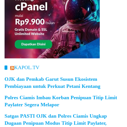
KAPOL.TV
OJK dan Pemkab Garut Susun Ekosistem
Pembiayaan untuk Perkuat Petani Kentang
Polres Ciamis Imbau Korban Penipuan Titip Limit
Paylater Segera Melapor
Satgas PASTI OJK dan Polres Ciamis Ungkap
Dugaan Penipuan Modus Titip Limit Paylater,