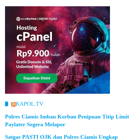
KAPOL.TV
Polres Ciamis Imbau Korban Penipuan Titip Limit
Paylater Segera Melapor
Satgas PASTI OJK dan Polres Ciamis Ungkap