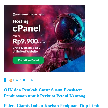
KAPOL.TV
OJK dan Pemkab Garut Susun Ekosistem
Pembiayaan untuk Perkuat Petani Kentang
Polres Ciamis Imbau Korban Penipuan Titip Limit