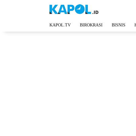
Langsung
ke
konten
KAPOL.TV
BIROKRASI
BISNIS