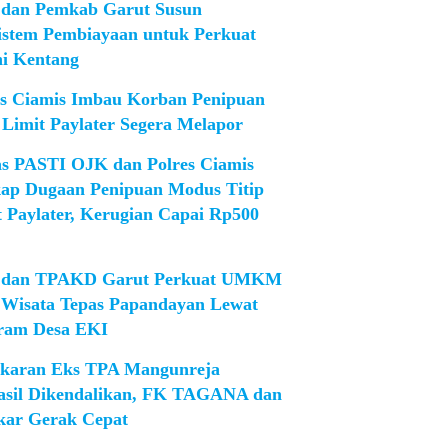
dan Pemkab Garut Susun
istem Pembiayaan untuk Perkuat
ni Kentang
es Ciamis Imbau Korban Penipuan
 Limit Paylater Segera Melapor
as PASTI OJK dan Polres Ciamis
ap Dugaan Penipuan Modus Titip
t Paylater, Kerugian Capai Rp500
dan TPAKD Garut Perkuat UMKM
 Wisata Tepas Papandayan Lewat
ram Desa EKI
karan Eks TPA Mangunreja
asil Dikendalikan, FK TAGANA dan
ar Gerak Cepat