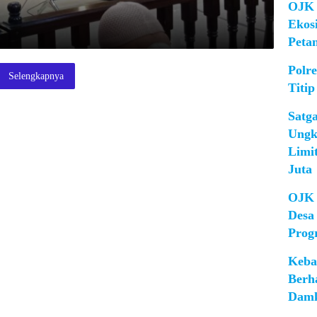
OJK 
Ekos
Peta
Polr
Selengkapnya
Titip
Satg
Ungk
Limi
Juta
OJK 
Desa
Prog
Keba
Berh
Damk