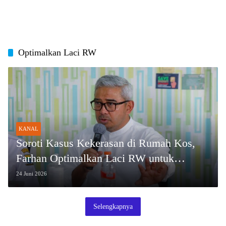
Optimalkan Laci RW
KANAL
Soroti Kasus Kekerasan di Rumah Kos,
Farhan Optimalkan Laci RW untuk
Deteksi Dini
24 Juni 2026
Selengkapnya