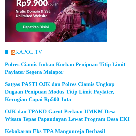
KAPOL.TV
Polres Ciamis Imbau Korban Penipuan Titip Limit
Paylater Segera Melapor
Satgas PASTI OJK dan Polres Ciamis Ungkap
Dugaan Penipuan Modus Titip Limit Paylater,
Kerugian Capai Rp500 Juta
OJK dan TPAKD Garut Perkuat UMKM Desa
Wisata Tepas Papandayan Lewat Program Desa EKI
Kebakaran Eks TPA Mangunreja Berhasil