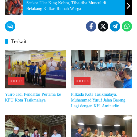
Seekor Ular King Kobra, Tiba-tiba Muncul di
Belakang Kulkas Rumah Warga
Terkait
POLITIK
POLITIK
Yusro Jadi Pendaftar Pertama ke
Pilkada Kota Tasikmalaya,
KPU Kota Tasikmalaya
Muhammad Yusuf Jalan Bareng
Lagi dengan KH. Aminudin