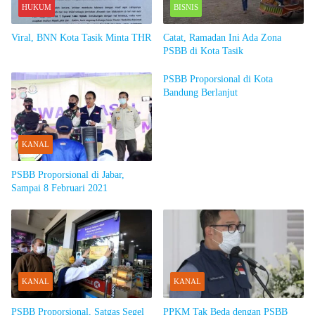
HUKUM
BISNIS
Viral, BNN Kota Tasik Minta THR
Catat, Ramadan Ini Ada Zona
PSBB di Kota Tasik
PSBB Proporsional di Kota
Bandung Berlanjut
KANAL
PSBB Proporsional di Jabar,
Sampai 8 Februari 2021
KANAL
KANAL
PSBB Proporsional, Satgas Segel
PPKM Tak Beda dengan PSBB