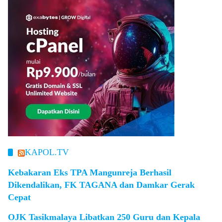
KAPOL.TV
Kebakaran Eks TPA Mangunreja Berhasil
Dikendalikan, FK TAGANA dan Damkar Gerak
Cepat
OJK Tasikmalaya Libatkan 250 Guru dan Kepala