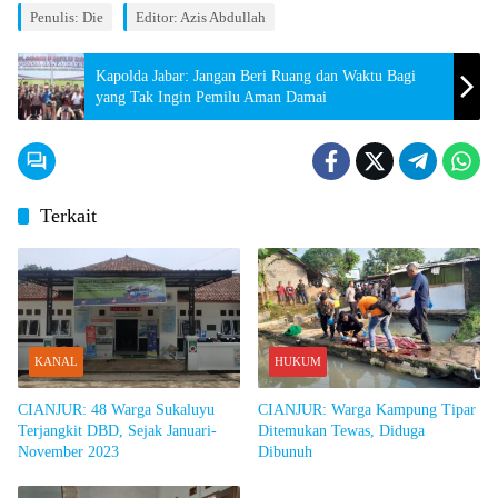
Penulis: Die
Editor: Azis Abdullah
Kapolda Jabar: Jangan Beri Ruang dan Waktu Bagi
yang Tak Ingin Pemilu Aman Damai
Terkait
KANAL
HUKUM
CIANJUR: 48 Warga Sukaluyu
CIANJUR: Warga Kampung Tipar
Terjangkit DBD, Sejak Januari-
Ditemukan Tewas, Diduga
November 2023
Dibunuh