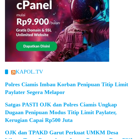
KAPOL.TV
Polres Ciamis Imbau Korban Penipuan Titip Limit
Paylater Segera Melapor
Satgas PASTI OJK dan Polres Ciamis Ungkap
Dugaan Penipuan Modus Titip Limit Paylater,
Kerugian Capai Rp500 Juta
OJK dan TPAKD Garut Perkuat UMKM Desa