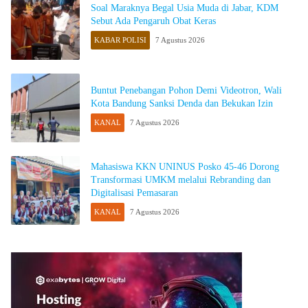
Soal Maraknya Begal Usia Muda di Jabar, KDM
Sebut Ada Pengaruh Obat Keras
KABAR POLISI
7 Agustus 2026
Buntut Penebangan Pohon Demi Videotron, Wali
Kota Bandung Sanksi Denda dan Bekukan Izin
KANAL
7 Agustus 2026
Mahasiswa KKN UNINUS Posko 45-46 Dorong
Transformasi UMKM melalui Rebranding dan
Digitalisasi Pemasaran
KANAL
7 Agustus 2026