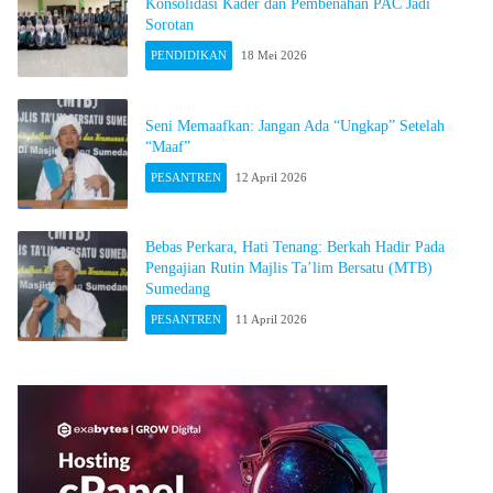
Konsolidasi Kader dan Pembenahan PAC Jadi
Sorotan
PENDIDIKAN
18 Mei 2026
Seni Memaafkan: Jangan Ada “Ungkap” Setelah
“Maaf”
PESANTREN
12 April 2026
Bebas Perkara, Hati Tenang: Berkah Hadir Pada
Pengajian Rutin Majlis Ta’lim Bersatu (MTB)
Sumedang
PESANTREN
11 April 2026