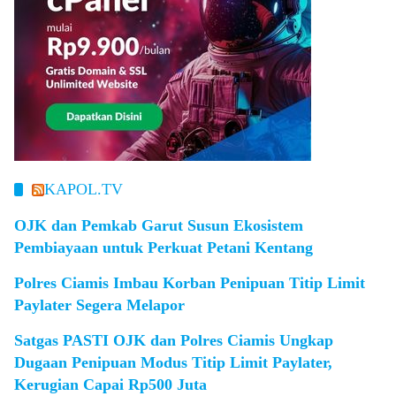
KAPOL.TV
OJK dan Pemkab Garut Susun Ekosistem
Pembiayaan untuk Perkuat Petani Kentang
Polres Ciamis Imbau Korban Penipuan Titip Limit
Paylater Segera Melapor
Satgas PASTI OJK dan Polres Ciamis Ungkap
Dugaan Penipuan Modus Titip Limit Paylater,
Kerugian Capai Rp500 Juta