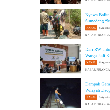
KABAR PRIANGAN 
Nyawa Balita
Sumedang “Me
KANAL
6 Agustu
KABAR PRIANGAN 
Dari RW unt
Warga Jadi K
KANAL
6 Agustu
KABAR PRIANGAN 
Dampak Gempa
Wilayah Daop
KANAL
5 Agustu
KABAR PRIANGAN 