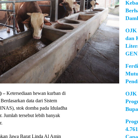
Keba
Berh
Damk
OJK 
dan 
Lite
GEN
Ferd
Mutu
Pend
 –
Ketersediaan hewan kurban di
OJK 
Berdasarkan data dari Sistem
Prog
HNAS), stok domba pada Iduladha
Bupa
r. Jumlah tersebut lebih banyak
Prog
r.
4.76
akan Jawa Barat Linda Al Amin
Capa