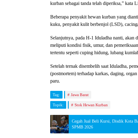
kurban sebagai tanda telah diperiksa,” kata 
Beberapa penyakit hewan kurban yang diantis
kuku, penyakit kulit berbenjol (LSD), cacing
Selanjutnya, pada H-1 Iduladha nanti, akan
meliputi kondisi fisik, umur, dan pemeriksaan
tertentu seperti cuping hidung, lubang kumla
Setelah ternak disembelih saat Iduladha, pe
(postmortem) terhadap karkas, daging, organ d
paru.
Tag:
Jawa Barat
Topik:
Stok Hewan Kurban
Cegah Jual Beli Kursi, Disdik Kota B
SPMB 2026