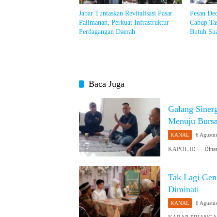
Jabar Tuntaskan Revitalisasi Pasar
Pesan De
Palimanan, Perkuat Infrastruktur
Cabup Ta
Perdagangan Daerah
Butuh Sua
Baca Juga
Galang Siner
Menuju Bursa
KANAL
6 Agustu
KAPOL.ID — Dinamik
Tak Lagi Gen
Diminati
KANAL
6 Agustu