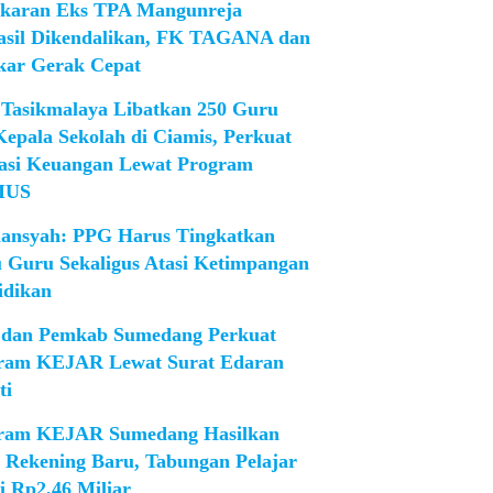
karan Eks TPA Mangunreja
asil Dikendalikan, FK TAGANA dan
ar Gerak Cepat
Tasikmalaya Libatkan 250 Guru
Kepala Sekolah di Ciamis, Perkuat
rasi Keuangan Lewat Program
IUS
iansyah: PPG Harus Tingkatkan
 Guru Sekaligus Atasi Ketimpangan
idikan
dan Pemkab Sumedang Perkuat
ram KEJAR Lewat Surat Edaran
ti
ram KEJAR Sumedang Hasilkan
1 Rekening Baru, Tabungan Pelajar
i Rp2,46 Miliar