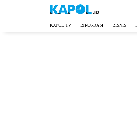
Langsung
ke
konten
KAPOL.TV
BIROKRASI
BISNIS