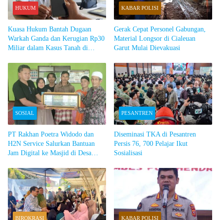
HUKUM
KABAR POLISI
Kuasa Hukum Bantah Dugaan
Gerak Cepat Personel Gabungan,
Warkah Ganda dan Kerugian Rp30
Material Longsor di Cialeuan
Miliar dalam Kasus Tanah di
Garut Mulai Dievakuasi
Cibatu Garut
SOSIAL
PESANTREN
PT Rakhan Poetra Widodo dan
Diseminasi TKA di Pesantren
H2N Service Salurkan Bantuan
Persis 76, 700 Pelajar Ikut
Jam Digital ke Masjid di Desa
Sosialisasi
Simpen Kidul Garut
BIROKRASI
KABAR POLISI