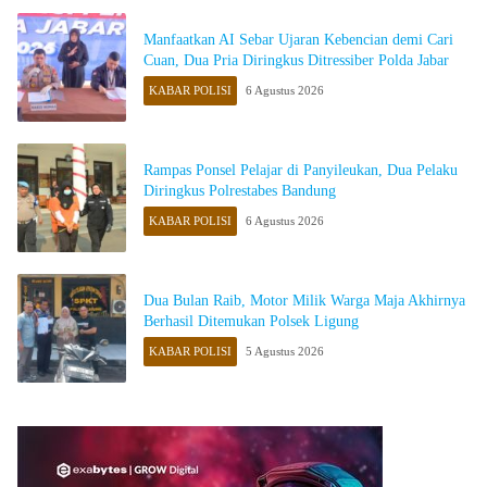
Manfaatkan AI Sebar Ujaran Kebencian demi Cari
Cuan, Dua Pria Diringkus Ditressiber Polda Jabar
KABAR POLISI
6 Agustus 2026
Rampas Ponsel Pelajar di Panyileukan, Dua Pelaku
Diringkus Polrestabes Bandung
KABAR POLISI
6 Agustus 2026
Dua Bulan Raib, Motor Milik Warga Maja Akhirnya
Berhasil Ditemukan Polsek Ligung
KABAR POLISI
5 Agustus 2026