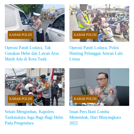
di Kabupaten Tasikmalaya
KABAR POLISI
KABAR POLISI
Operasi Patuh Lodaya, Tak
Operasi Patuh Lodaya, Polisi
Gunakan Helm dan Lawan Arus
Hunting Pelanggar Aturan Lalu
Masih Ada di Kota Tasik
Lintas
KABAR POLISI
KABAR POLISI
Selain Mengimbau, Kapolres
Insan Pers Ikuti Lomba
Tasikmalaya Juga Bagi-Bagi Helm
Menembak, Hari Bhayangkara
Pada Pengendara
2022