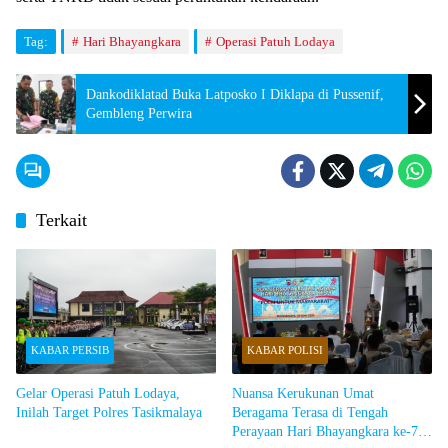
Tag:
Hari Bhayangkara
Operasi Patuh Lodaya
Dankodiklatad Buka Latposko I Diklapa di Pussenif,
Gembleng Perwira
Terkait
KABAR PERSIB
KABAR POLISI
Gelar Operasi Patuh Lodaya,
Nuansa Kerukunan Umat
Inilah Target Polres Tasikmalaya
Beragama Terasa di Tengah
Perayaan Hari Bhayangkara ke-79