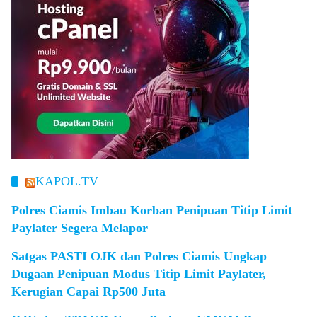
KAPOL.TV
Polres Ciamis Imbau Korban Penipuan Titip Limit
Paylater Segera Melapor
Satgas PASTI OJK dan Polres Ciamis Ungkap
Dugaan Penipuan Modus Titip Limit Paylater,
Kerugian Capai Rp500 Juta