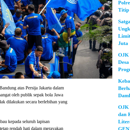
Polr
Titip
Satg
Ungk
Limi
Juta
OJK 
Desa
Prog
Keba
Berh
andung atas Persija Jakarta dalam
angat oleh publik sepak bola Jawa
Damk
dak dilakukan secara berlebihan yang
OJK 
dan 
Lite
bau kepada seluruh lapisan
GEN
tetap rendah hati dalam merayakan