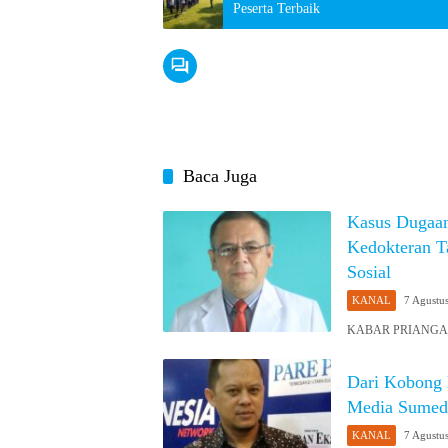
Peserta Terbaik
Baca Juga
Kasus Dugaan
Kedokteran T
Sosial
KANAL
7 Agustu
KABAR PRIANGAN 
Dari Kobong 
Media Sumed
KANAL
7 Agustu