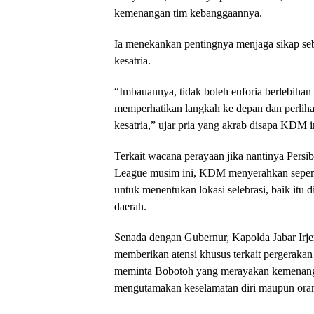
kemenangan tim kebanggaannya.
Ia menekankan pentingnya menjaga sikap seb
kesatria.
​“Imbauannya, tidak boleh euforia berlebiha
memperhatikan langkah ke depan dan perliha
kesatria,” ujar pria yang akrab disapa KDM i
​Terkait wacana perayaan jika nantinya Persi
League musim ini, KDM menyerahkan sepen
untuk menentukan lokasi selebrasi, baik itu
daerah.
​Senada dengan Gubernur, Kapolda Jabar Irje
memberikan atensi khusus terkait pergerakan m
meminta Bobotoh yang merayakan kemenangan
mengutamakan keselamatan diri maupun oran