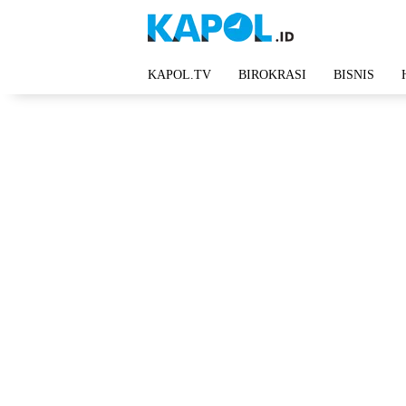
Langsung
ke
konten
KAPOL.TV
BIROKRASI
BISNIS