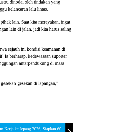
ustru dinodai oleh tindakan yang
u kelancaran lalu lintas.
hak lain. Saat kita merayakan, ingat
an lain di jalan, jadi kita harus saling
ahwa sejauh ini kondisi keamanan di
f. Ia berharap, kedewasaan suporter
singgungan antarpendukung di masa
gi gesekan-gesekan di lapangan,”
m Kerja ke Jepang 2026, Siapkan 60