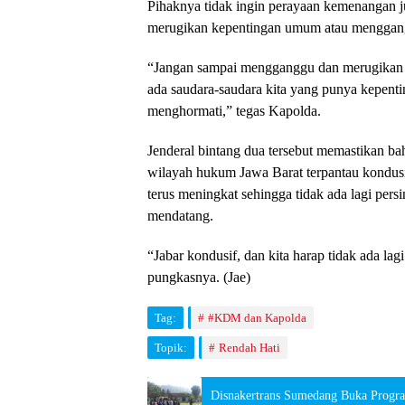
​Pihaknya tidak ingin perayaan kemenangan j
merugikan kepentingan umum atau menggangg
​“Jangan sampai mengganggu dan merugikan pi
ada saudara-saudara kita yang punya kepenting
menghormati,” tegas Kapolda.
​Jenderal bintang dua tersebut memastikan b
wilayah hukum Jawa Barat terpantau kondusi
terus meningkat sehingga tidak ada lagi per
mendatang.
​“Jabar kondusif, dan kita harap tidak ada la
pungkasnya. (Jae)
Tag:
#KDM dan Kapolda
Topik:
Rendah Hati
Disnakertrans Sumedang Buka Progra