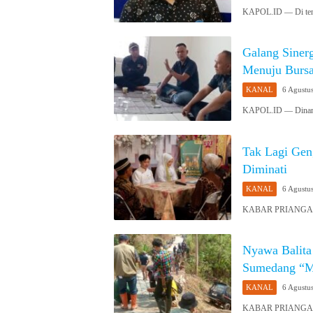
KAPOL.ID — Di tenga
Galang Siner
Menuju Bursa
KANAL
6 Agustu
KAPOL.ID — Dinamik
Tak Lagi Gen
Diminati
KANAL
6 Agustu
KABAR PRIANGAN 
Nyawa Balita
Sumedang “Me
KANAL
6 Agustu
KABAR PRIANGAN 