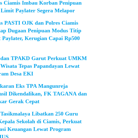
es Ciamis Imbau Korban Penipuan
 Limit Paylater Segera Melapor
as PASTI OJK dan Polres Ciamis
ap Dugaan Penipuan Modus Titip
t Paylater, Kerugian Capai Rp500
dan TPAKD Garut Perkuat UMKM
 Wisata Tepas Papandayan Lewat
ram Desa EKI
karan Eks TPA Mangunreja
asil Dikendalikan, FK TAGANA dan
ar Gerak Cepat
Tasikmalaya Libatkan 250 Guru
Kepala Sekolah di Ciamis, Perkuat
rasi Keuangan Lewat Program
IUS