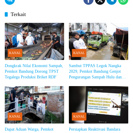
Terkait
KANAL
KANAL
Dongkrak Nilai Ekonomi Sampah,
Sambut TPPAS Legok Nangka
Pemkot Bandung Dorong TPST
2029, Pemkot Bandung Genjot
Tegalega Produksi Briket RDF
Pengurangan Sampah Hulu dan
Siapkan Armada Khusus
KANAL
KANAL
Dapat Aduan Warga, Pemkot
Persiapkan Reaktivasi Bandara