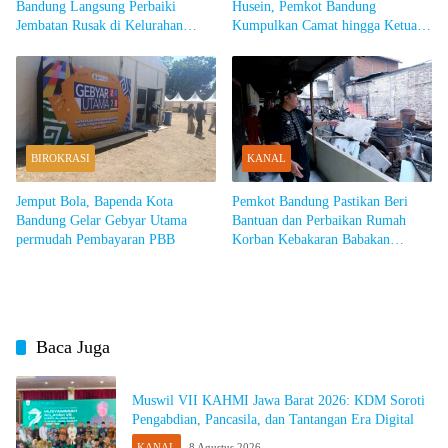
Bandung Langsung Perbaiki
Husein, Pemkot Bandung
Jembatan Rusak di Kelurahan
Kumpulkan Camat hingga Ketua
Dago
RW
BIROKRASI
KANAL
Jemput Bola, Bapenda Kota
Pemkot Bandung Pastikan Beri
Bandung Gelar Gebyar Utama
Bantuan dan Perbaikan Rumah
permudah Pembayaran PBB
Korban Kebakaran Babakan
Ciparay
Baca Juga
Muswil VII KAHMI Jawa Barat 2026: KDM Soroti
Pengabdian, Pancasila, dan Tantangan Era Digital
KANAL
8 Agustus 2026