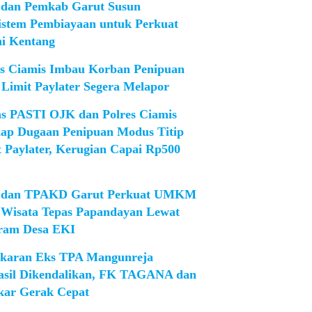
dan Pemkab Garut Susun
istem Pembiayaan untuk Perkuat
ni Kentang
es Ciamis Imbau Korban Penipuan
 Limit Paylater Segera Melapor
as PASTI OJK dan Polres Ciamis
ap Dugaan Penipuan Modus Titip
t Paylater, Kerugian Capai Rp500
dan TPAKD Garut Perkuat UMKM
 Wisata Tepas Papandayan Lewat
ram Desa EKI
karan Eks TPA Mangunreja
asil Dikendalikan, FK TAGANA dan
ar Gerak Cepat