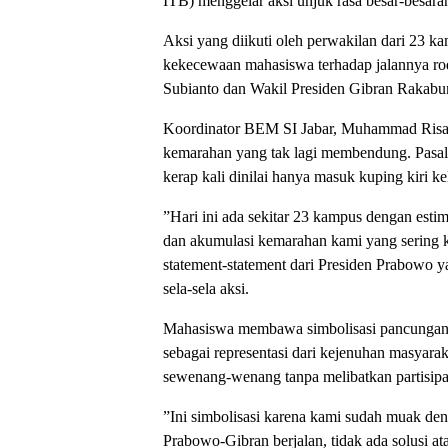
ITB) menggelar aksi unjuk rasa besar-besa
Aksi yang diikuti oleh perwakilan dari 23 ka
kekecewaan mahasiswa terhadap jalannya r
Subianto dan Wakil Presiden Gibran Rakab
​Koordinator BEM SI Jabar, Muhammad Risald
kemarahan yang tak lagi membendung. Pasalny
kerap kali dinilai hanya masuk kuping kiri k
​”Hari ini ada sekitar 23 kampus dengan esti
dan akumulasi kemarahan kami yang sering ka
statement-statement dari Presiden Prabowo yan
sela-sela aksi.
​Mahasiswa membawa simbolisasi pancungan. 
sebagai representasi dari kejenuhan masyarak
sewenang-wenang tanpa melibatkan partisipa
​”Ini simbolisasi karena kami sudah muak den
Prabowo-Gibran berjalan, tidak ada solusi at