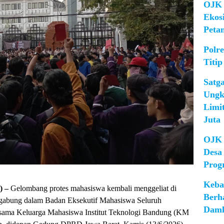
OJK 
Ekos
Peta
Polr
Titip
Satg
Ungk
Limi
Juta
OJK 
Desa
Prog
Keba
) –
Gelombang protes mahasiswa kembali menggeliat di
Berh
ergabung dalam Badan Eksekutif Mahasiswa Seluruh
Damk
rsama Keluarga Mahasiswa Institut Teknologi Bandung (KM