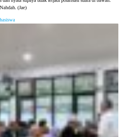
 dan nyata supaya tidak terjadi polarisasi suara di bawah.
 Nahdah. (Jae)
hasiswa