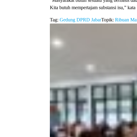
​”Masyarakat butuh sesuatu yang berbasis data
Kita butuh mempertajam substansi isu,” kata
Tag:
Gedung DPRD Jabar
Topik:
Ribuan Ma