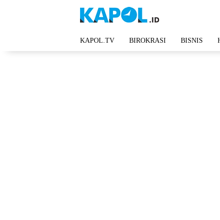
Langsung
ke
konten
KAPOL.TV
BIROKRASI
BISNIS