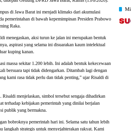
ran, didepan Gedung DPRD Jawa Barat, Kamis (13/6/2026).
Mi
mpus di Jawa Barat ini menjadi klimaks dari akumulasi
oda pemerintahan di bawah kepemimpinan Presiden Prabowo
uming Raka.
i menegaskan, aksi turun ke jalan ini merupakan bentuk
a, aspirasi yang selama ini disuarakan kaum intelektual
eluar kuping kanan.
masi massa sekitar 1.200 lebih. Ini adalah bentuk kekecewaan
li bersuara tapi tidak didengarkan. Ditambah lagi dengan
g kami rasa tidak perlu dan tidak penting,” ujar Risaldi di
Risaldi menjelaskan, simbol tersebut sengaja dihadirkan
at terhadap kebijakan pemerintah yang dinilai berjalan
si publik yang bermakna.
gan bobroknya pemerintah hari ini. Selama satu tahun lebih
au langkah strategis untuk menyejahterakan rakyat. Kami