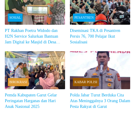
SOSIAL
PESANTREN
PT Rakhan Poetra Widodo dan
Diseminasi TKA di Pesantren
H2N Service Salurkan Bantuan
Persis 76, 700 Pelajar Ikut
Jam Digital ke Masjid di Desa
Sosialisasi
Simpen Kidul Garut
BIROKRASI
KABAR POLISI
Pemda Kabupaten Garut Gelar
Polda Jabar Turut Berduka Cita
Peringatan Harganas dan Hari
Atas Meninggalnya 3 Orang Dalam
Anak Nasional 2025
Pesta Rakyat di Garut