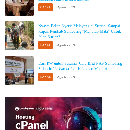
KANAL
6 Agustus 2026
Nyawa Balita Nyaris Melayang di Surian, Sampai
Kapan Pemkab Sumedang “Menutup Mata” Untuk
Jalan Surian?
KANAL
6 Agustus 2026
Dari RW untuk Sesama: Cara BAZNAS Sumedang
Sulap Infak Warga Jadi Kekuatan Mandiri
KANAL
6 Agustus 2026