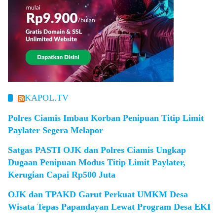
KAPOL.TV
Polres Ciamis Imbau Korban Penipuan Titip Limit
Paylater Segera Melapor
Satgas PASTI OJK dan Polres Ciamis Ungkap
Dugaan Penipuan Modus Titip Limit Paylater,
Kerugian Capai Rp500 Juta
OJK dan TPAKD Garut Perkuat UMKM Desa
Wisata Tepas Papandayan Lewat Program Desa EKI