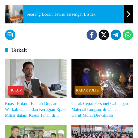
Seorang Bocah Tewas Tersengat Listrik
Terkait
HUKUM
KABAR POLISI
Kuasa Hukum Bantah Dugaan
Gerak Cepat Personel Gabungan,
Warkah Ganda dan Kerugian Rp30
Material Longsor di Cialeuan
Miliar dalam Kasus Tanah di
Garut Mulai Dievakuasi
Cibatu Garut