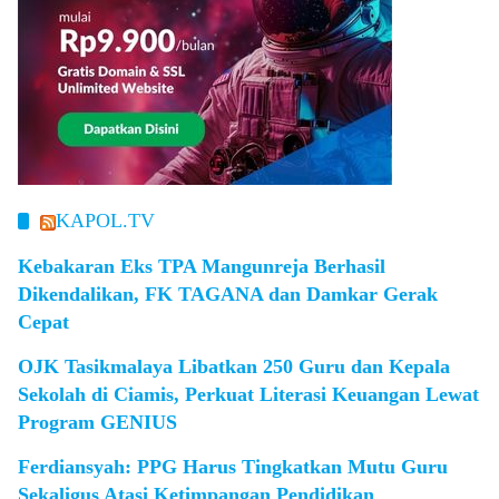
KAPOL.TV
Kebakaran Eks TPA Mangunreja Berhasil
Dikendalikan, FK TAGANA dan Damkar Gerak
Cepat
OJK Tasikmalaya Libatkan 250 Guru dan Kepala
Sekolah di Ciamis, Perkuat Literasi Keuangan Lewat
Program GENIUS
Ferdiansyah: PPG Harus Tingkatkan Mutu Guru
Sekaligus Atasi Ketimpangan Pendidikan