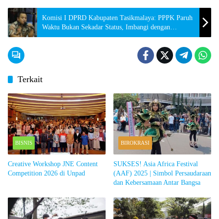
Komisi I DPRD Kabupaten Tasikmalaya: PPPK Paruh
Waktu Bukan Sekadar Status, Imbangi dengan
Kesejahteraan
Terkait
BISNIS
BIROKRASI
Creative Workshop JNE Content
SUKSES! Asia Africa Festival
Competition 2026 di Unpad
(AAF) 2025 | Simbol Persaudaraan
dan Kebersamaan Antar Bangsa