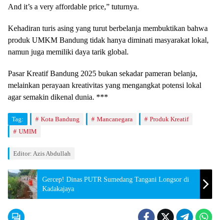
And it’s a very affordable price,” tuturnya.
Kehadiran turis asing yang turut berbelanja membuktikan bahwa
produk UMKM Bandung tidak hanya diminati masyarakat lokal,
namun juga memiliki daya tarik global.
Pasar Kreatif Bandung 2025 bukan sekadar pameran belanja,
melainkan perayaan kreativitas yang mengangkat potensi lokal
agar semakin dikenal dunia. ***
Tag:
Kota Bandung
Mancanegara
Produk Kreatif
UMIM
Editor: Azis Abdullah
Gercep! Dinas PUTR Sumedang Tangani Longsor di
Kadakajaya