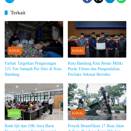
Terkait
KANAL
KANAL
Farhan Targetkan Pengurangan
Kota Bandung Kini Resmi Miliki
125 Ton Sampah Per Hari di Kota
Perda Tibum dan Pengendalian
Bandung
Perilaku Seksual Berisiko
BISNIS
KANAL
Bank bjb dan OJK Jawa Barat
Proyek Beautifikasi 17 Ruas Jalan