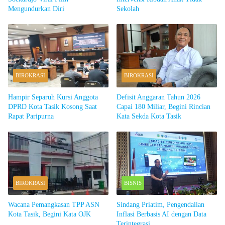
Mengundurkan Diri
Sekolah
BIROKRASI
BIROKRASI
Hampir Separuh Kursi Anggota
Defisit Anggaran Tahun 2026
DPRD Kota Tasik Kosong Saat
Capai 180 Miliar, Begini Rincian
Rapat Paripurna
Kata Sekda Kota Tasik
BIROKRASI
BISNIS
Wacana Pemangkasan TPP ASN
Sindang Priatim, Pengendalian
Kota Tasik, Begini Kata OJK
Inflasi Berbasis AI dengan Data
Terintegrasi