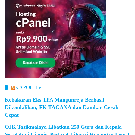
KAPOL.TV
Kebakaran Eks TPA Mangunreja Berhasil
Dikendalikan, FK TAGANA dan Damkar Gerak
Cepat
OJK Tasikmalaya Libatkan 250 Guru dan Kepala
Sekolah di Ciamis, Perkuat Literasi Keuangan Lewat