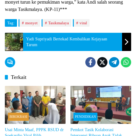
monyet turun ke pemukiman warga,” kata Andi salah seorang
warga Tasikmalaya. (KP-11)***
Tag:
monyet
Tasikmalaya
viral
Yadi Supriyadi Bertekad Kembalikan Kejayaan
Tarum
Terkait
BIROKRASI
PENDIDIKAN
Usai Minta Maaf, PPPK RSUD dr
Pemkot Tasik Kolaborasi
Soekardjo Viral Pilih
Intervensi Ribuan Anak Tidak