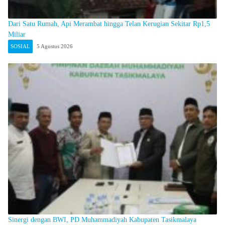
Dari Satu Rumah, Api Merambat hingga Telan Kerugian Sekitar Rp1,5
Miliar
SOSIAL
5 Agustus 2026
Sinergi dengan BWI, PD Muhammadiyah Kabupaten Tasikmalaya