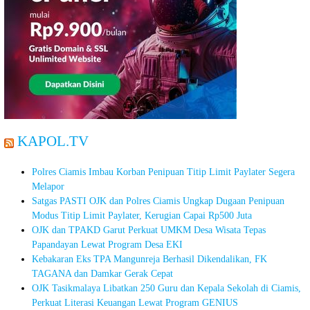
KAPOL.TV
Polres Ciamis Imbau Korban Penipuan Titip Limit Paylater Segera
Melapor
Satgas PASTI OJK dan Polres Ciamis Ungkap Dugaan Penipuan
Modus Titip Limit Paylater, Kerugian Capai Rp500 Juta
OJK dan TPAKD Garut Perkuat UMKM Desa Wisata Tepas
Papandayan Lewat Program Desa EKI
Kebakaran Eks TPA Mangunreja Berhasil Dikendalikan, FK
TAGANA dan Damkar Gerak Cepat
OJK Tasikmalaya Libatkan 250 Guru dan Kepala Sekolah di Ciamis,
Perkuat Literasi Keuangan Lewat Program GENIUS