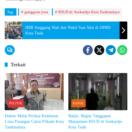
Tag:
gangguan jiwa
RSUD dr. Soekardjo Kota Tasikmalaya
HMI Singgung Wali dan Wakil Saat Aksi di DPRD
Kota Tasik
Terkait
POLITIK
KANAL
Dokter Mulai Periksa Kesehatan
Banjir, Begini Tanggapan
Lima Pasangan Calon Pilkada Kota
Manajemen RSUD dr Soekardjo
Tasikmalaya
Kota Tasik