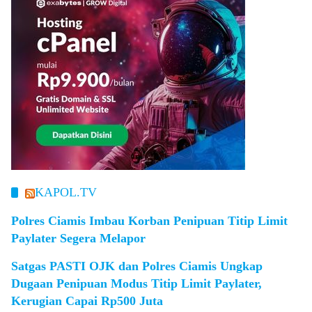
KAPOL.TV
Polres Ciamis Imbau Korban Penipuan Titip Limit
Paylater Segera Melapor
Satgas PASTI OJK dan Polres Ciamis Ungkap
Dugaan Penipuan Modus Titip Limit Paylater,
Kerugian Capai Rp500 Juta