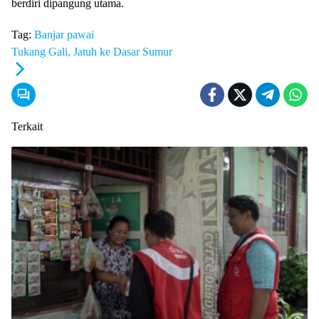
berdiri dipangung utama.
Tag:
Banjar
pawai
Tukang Gali, Jatuh ke Dasar Sumur
Terkait