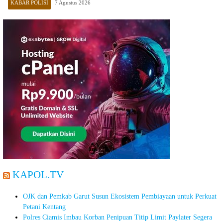
KABAR POLISI
7 Agustus 2026
KAPOL.TV
OJK dan Pemkab Garut Susun Ekosistem Pembiayaan untuk Perkuat
Petani Kentang
Polres Ciamis Imbau Korban Penipuan Titip Limit Paylater Segera