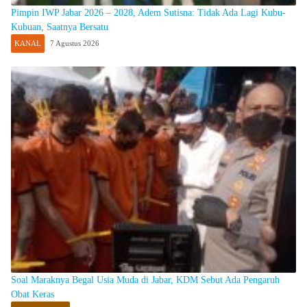
Pimpin IWP Jabar 2026 – 2028, Adem Sutisna: Tidak Ada Lagi Kubu-
Kubuan, Saatnya Bersatu
KANAL
7 Agustus 2026
Soal Maraknya Begal Usia Muda di Jabar, KDM Sebut Ada Pengaruh
Obat Keras