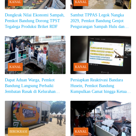
KANAL
KANAL
Dongkrak Nilai Ekonomi Sampah,
Sambut TPPAS Legok Nangka
Pemkot Bandung Dorong TPST
2029, Pemkot Bandung Genjot
Tegalega Produksi Briket RDF
Pengurangan Sampah Hulu dan
Siapkan Armada Khusus
KANAL
KANAL
Dapat Aduan Warga, Pemkot
Persiapkan Reaktivasi Bandara
Bandung Langsung Perbaiki
Husein, Pemkot Bandung
Jembatan Rusak di Kelurahan
Kumpulkan Camat hingga Ketua
Dago
RW
BIROKRASI
KANAL