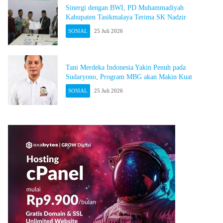
Sinergi dengan BWI, PD Muhammadiyah
Kabupaten Tasikmalaya Terima SK Nadzir
SOSIAL
25 Juli 2026
Tani Merdeka Indonesia Yakin Penuh pada
Sudaryono, Program MBG akan Makin Kuat
SOSIAL
25 Juli 2026