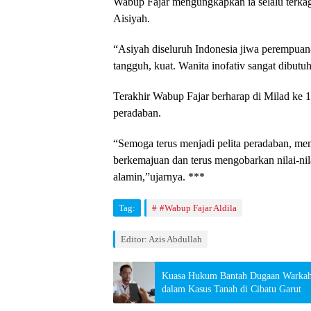
Wabup Fajar mengungkapkan ia selalu terkag
Aisiyah.
“Asiyah diseluruh Indonesia jiwa perempua
tangguh, kuat. Wanita inofativ sangat dibutuh
Terakhir Wabup Fajar berharap di Milad ke 10
peradaban.
“Semoga terus menjadi pelita peradaban, m
berkemajuan dan terus mengobarkan nilai-nila
alamin,”ujarnya. ***
Tag:
#Wabup Fajar Aldila
Editor: Azis Abdullah
Kuasa Hukum Bantah Dugaan Warkah 
dalam Kasus Tanah di Cibatu Garut