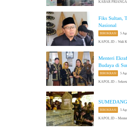
KABAR PRIANGAN O
Fiks Sultan,
Nasional
BIROKRASI
5 Ag
KAPOL.ID – Wali Ko
Menteri Ekraf
Budaya di S
BIROKRASI
5 Ag
KAPOL.ID – Sekreta
SUMEDANG: M
BIROKRASI
5 Ag
KAPOL.ID – Menteri