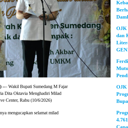
Keba
Berh
Damk
OJK 
dan 
Lite
GEN
Ferd
Mutu
Pend
OJK 
 –
– Wakil Bupati Sumedang M Fajar
ia Dita Oktavia Menghadiri Milad
Prog
ve Center, Rabu (10/6/2026)
Bupa
Prog
nnya mengucapkan selamat milad
4.76
Capa