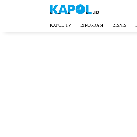
Langsung
ke
konten
KAPOL.TV
BIROKRASI
BISNIS