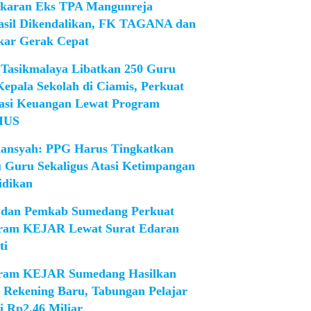
karan Eks TPA Mangunreja
asil Dikendalikan, FK TAGANA dan
ar Gerak Cepat
Tasikmalaya Libatkan 250 Guru
Kepala Sekolah di Ciamis, Perkuat
rasi Keuangan Lewat Program
IUS
iansyah: PPG Harus Tingkatkan
 Guru Sekaligus Atasi Ketimpangan
idikan
dan Pemkab Sumedang Perkuat
ram KEJAR Lewat Surat Edaran
ti
ram KEJAR Sumedang Hasilkan
1 Rekening Baru, Tabungan Pelajar
i Rp2,46 Miliar