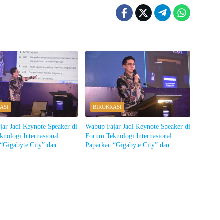
ASI
BIROKRASI
ar Jadi Keynote Speaker di
Wabup Fajar Jadi Keynote Speaker di
nologi Internasional:
Forum Teknologi Internasional:
“Gigabyte City” dan
Paparkan “Gigabyte City” dan
Pv6
Migrasi IPv6