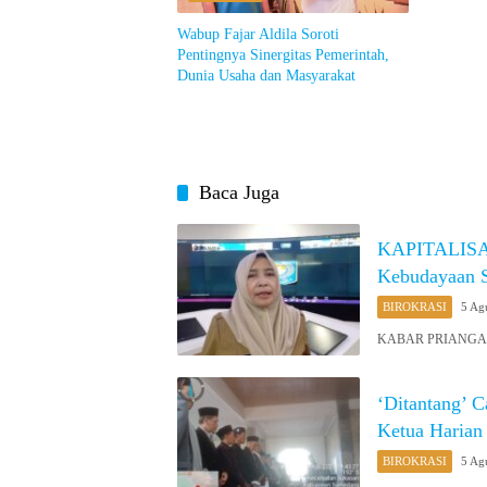
Wabup Fajar Aldila Soroti
Pentingnya Sinergitas Pemerintah,
Dunia Usaha dan Masyarakat
Baca Juga
KAPITALISAS
Kebudayaan 
BIROKRASI
5 Ag
KABAR PRIANGAN O
‘Ditantang’ 
Ketua Harian
BIROKRASI
5 Ag