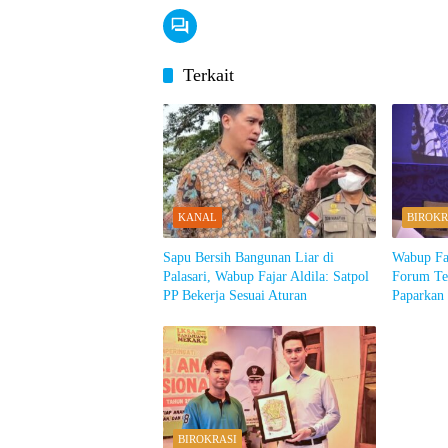
Terkait
KANAL
BIROKR
Sapu Bersih Bangunan Liar di
Wabup Faj
Palasari, Wabup Fajar Aldila: Satpol
Forum Tek
PP Bekerja Sesuai Aturan
Paparkan 
Migrasi I
BIROKRASI