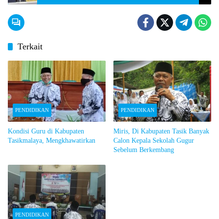
Terkait
PENDIDIKAN
PENDIDIKAN
Kondisi Guru di Kabupaten
Miris, Di Kabupaten Tasik Banyak
Tasikmalaya, Mengkhawatirkan
Calon Kepala Sekolah Gugur
Sebelum Berkembang
PENDIDIKAN