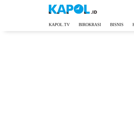
Langsung
ke
konten
KAPOL.TV
BIROKRASI
BISNIS