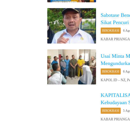
Sabotase Ben
Sikat Pencuri
BIROKRASI
6 Ag
KABAR PRIANGAN O
Usai Minta M
Mengundurka
BIROKRASI
6 Ag
KAPOL.ID – NZ, Peg
KAPITALISAS
Kebudayaan 
BIROKRASI
5 Ag
KABAR PRIANGAN O