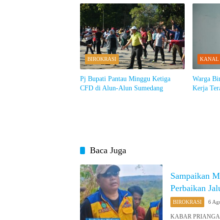
BIROKRASI
KANAL
Pj Bupati Pantau Minggu Ketiga
Warga Bin
CFD di Alun-Alun Sumedang
Kerja Ter
Baca Juga
Sampaikan M
Perbaikan Ja
BIROKRASI
6 Ag
KABAR PRIANGAN O