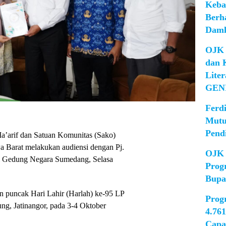
Keba
Berh
Damk
OJK 
dan 
Lite
GEN
Ferd
Mutu
Pend
’arif dan Satuan Komunitas (Sako)
 Barat melakukan audiensi dengan Pj.
OJK 
di Gedung Negara Sumedang, Selasa
Prog
Bupa
 puncak Hari Lahir (Harlah) ke-95 LP
Prog
ng, Jatinangor, pada 3-4 Oktober
4.76
Capa