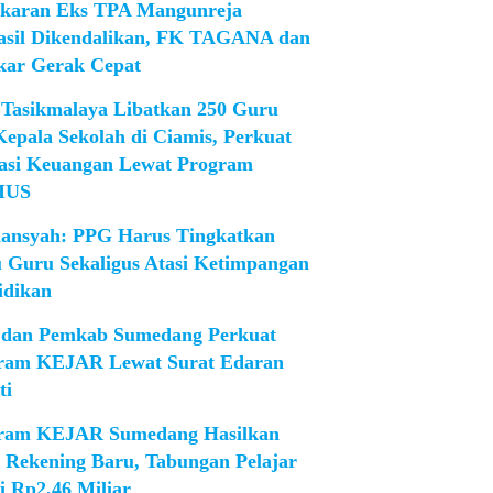
karan Eks TPA Mangunreja
asil Dikendalikan, FK TAGANA dan
ar Gerak Cepat
Tasikmalaya Libatkan 250 Guru
Kepala Sekolah di Ciamis, Perkuat
rasi Keuangan Lewat Program
IUS
iansyah: PPG Harus Tingkatkan
 Guru Sekaligus Atasi Ketimpangan
idikan
dan Pemkab Sumedang Perkuat
ram KEJAR Lewat Surat Edaran
ti
ram KEJAR Sumedang Hasilkan
1 Rekening Baru, Tabungan Pelajar
i Rp2,46 Miliar